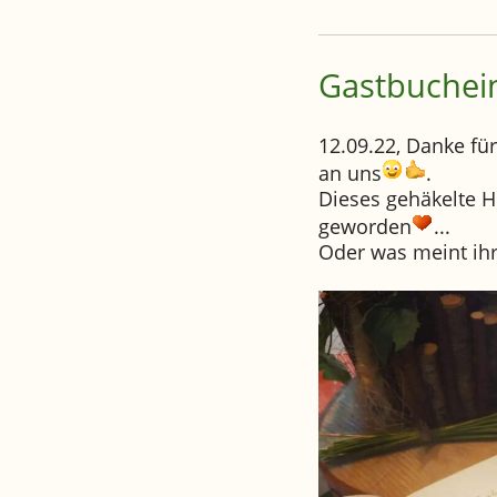
Gastbuchein
12.09.22, Danke f
an uns
.
Dieses gehäkelte H
geworden
...
Oder was meint ih